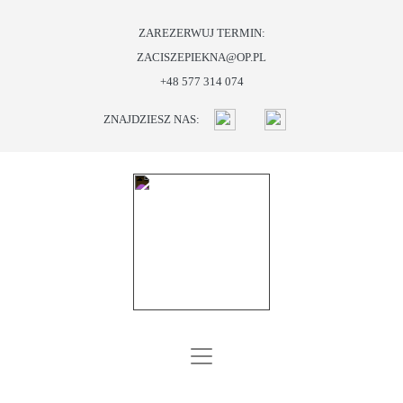
ZAREZERWUJ TERMIN:
ZACISZEPIEKNA@OP.PL
START
+48 577 314 074
O
ZNAJDZIESZ NAS:
NAS
OFERTA
PROMOCJE
I
PREZENTY
BLOG
KONTAKT
SKLEP