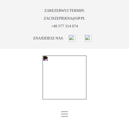
ZAREZERWUJ TERMIN:
ZACISZEPIEKNA@OP.PL
START
+48 577 314 074
O
ZNAJDZIESZ NAS:
NAS
OFERTA
PROMOCJE
I
PREZENTY
BLOG
KONTAKT
SKLEP