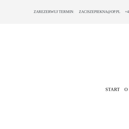
ZAREZERWUJ TERMIN:
ZACISZEPIEKNA@OP.PL
+4
START
O
NAS
OFERTA
PROMOCJE
I
PREZENTY
START
O
BLOG
KONTAKT
Previous
SKLEP