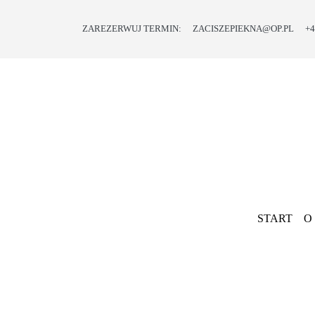
ZAREZERWUJ TERMIN:
ZACISZEPIEKNA@OP.PL
+4
START
O
NAS
OFERTA
PROMOCJE
I
PREZENTY
START
O
BLOG
KONTAKT
Previous
SKLEP