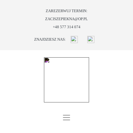
ZAREZERWUJ TERMIN:
ZACISZEPIEKNA@OP.PL
START
+48 577 314 074
O
ZNAJDZIESZ NAS:
NAS
OFERTA
PROMOCJE
I
PREZENTY
BLOG
KONTAKT
SKLEP