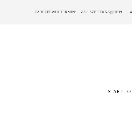
ZAREZERWUJ TERMIN:
ZACISZEPIEKNA@OP.PL
+4
START
O
NAS
OFERTA
PROMOCJE
I
PREZENTY
START
O
BLOG
KONTAKT
Previous
SKLEP