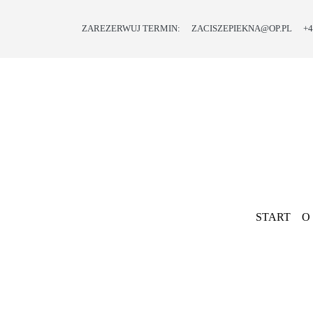
ZAREZERWUJ TERMIN:
ZACISZEPIEKNA@OP.PL
+4
START
O
NAS
OFERTA
PROMOCJE
I
PREZENTY
START
O
BLOG
KONTAKT
Previous
SKLEP