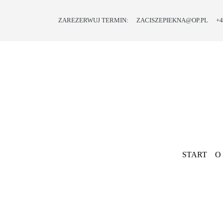
ZAREZERWUJ TERMIN:
ZACISZEPIEKNA@OP.PL
+4
START
O
NAS
OFERTA
PROMOCJE
I
PREZENTY
START
O
BLOG
KONTAKT
Previous
SKLEP