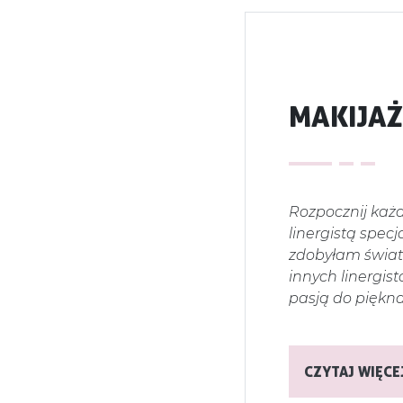
MAKIJA
Rozpocznij każd
linergistą spec
zdobyłam świato
innych linergis
pasją do piękna
CZYTAJ WIĘCE