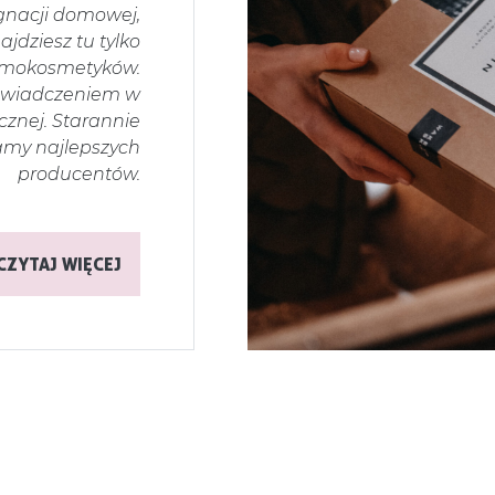
gnacji domowej,
jdziesz tu tylko
ermokosmetyków.
oświadczeniem w
cznej. Starannie
amy najlepszych
producentów.
CZYTAJ WIĘCEJ