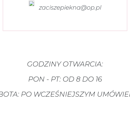
zaciszepiekna@op.pl
GODZINY OTWARCIA:
PON - PT: OD 8 DO 16
BOTA: PO WCZEŚNIEJSZYM UMÓWIE