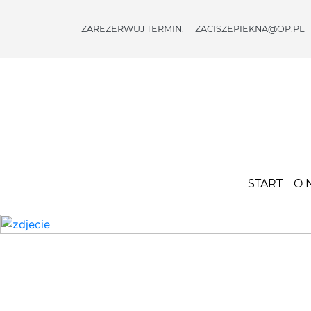
ZAREZERWUJ TERMIN:
ZACISZEPIEKNA@OP.PL
START
O
NAS
OFERTA
PROMOCJE
I
START
O 
PREZENTY
BLOG
Previous
KONTAKT
SKLEP