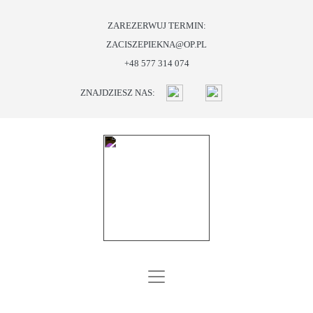
ZAREZERWUJ TERMIN:
ZACISZEPIEKNA@OP.PL
START
+48 577 314 074
O
ZNAJDZIESZ NAS:
NAS
OFERTA
PROMOCJE
I
PREZENTY
BLOG
KONTAKT
SKLEP