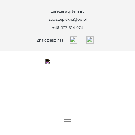
zarezerwuj termin:
zaciszepiekna@op.pl
START
+48 577 314 074
O
Znajdziesz nas:
NAS
OFERTA
PROMOCJE
I
PREZENTY
BLOG
KONTAKT
SKLEP