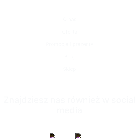
O nas
Oferta
Promocje i prezenty
Blog
Sklep
Znajdziesz nas również w social
media