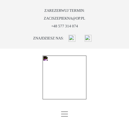
ZAREZERWUJ TERMIN:
ZACISZEPIEKNA@OP.PL
START
+48 577 314 074
O
ZNAJDZIESZ NAS:
NAS
OFERTA
PROMOCJE
I
PREZENTY
BLOG
KONTAKT
SKLEP