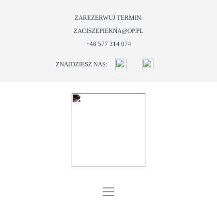
ZAREZERWUJ TERMIN:
ZACISZEPIEKNA@OP.PL
START
+48 577 314 074
O
ZNAJDZIESZ NAS:
NAS
OFERTA
PROMOCJE
I
PREZENTY
BLOG
KONTAKT
SKLEP